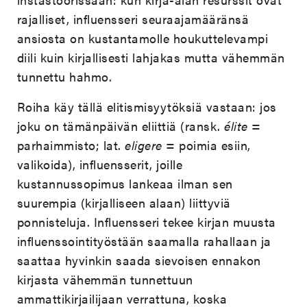
rajalliset, influensseri seuraajamääränsä
ansiosta on kustantamolle houkuttelevampi
diili kuin kirjallisesti lahjakas mutta vähemmän
tunnettu hahmo.
Roiha käy tällä elitismisyytöksiä vastaan: jos
joku on tämänpäivän eliittiä (ransk.
élite
=
parhaimmisto; lat.
eligere
= poimia esiin,
valikoida), influensserit, joille
kustannussopimus lankeaa ilman sen
suurempia (kirjalliseen alaan) liittyviä
ponnisteluja. Influensseri tekee kirjan muusta
influenssointityöstään saamalla rahallaan ja
saattaa hyvinkin saada sievoisen ennakon
kirjasta vähemmän tunnettuun
ammattikirjailijaan verrattuna, koska