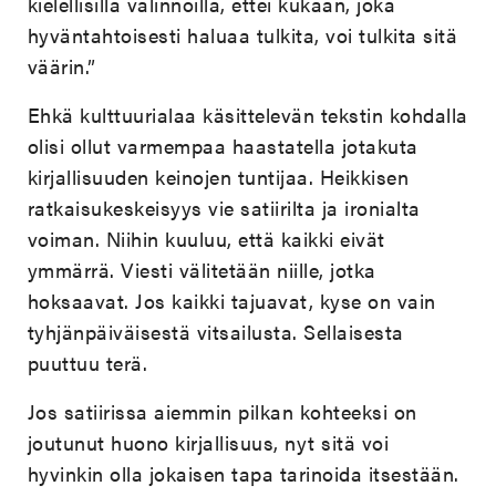
kielellisillä valinnoilla, ettei kukaan, joka
hyväntahtoisesti haluaa tulkita, voi tulkita sitä
väärin.”
Ehkä kulttuurialaa käsittelevän tekstin kohdalla
olisi ollut varmempaa haastatella jotakuta
kirjallisuuden keinojen tuntijaa. Heikkisen
ratkaisukeskeisyys vie satiirilta ja ironialta
voiman. Niihin kuuluu, että kaikki eivät
ymmärrä. Viesti välitetään niille, jotka
hoksaavat. Jos kaikki tajuavat, kyse on vain
tyhjänpäiväisestä vitsailusta. Sellaisesta
puuttuu terä.
Jos satiirissa aiemmin pilkan kohteeksi on
joutunut huono kirjallisuus, nyt sitä voi
hyvinkin olla jokaisen tapa tarinoida itsestään.