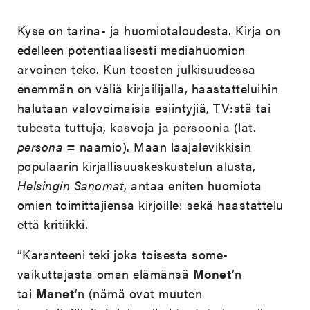
Kyse on tarina- ja huomiotaloudesta. Kirja on
edelleen potentiaalisesti mediahuomion
arvoinen teko. Kun teosten julkisuudessa
enemmän on väliä kirjailijalla, haastatteluihin
halutaan valovoimaisia esiintyjiä, TV:stä tai
tubesta tuttuja, kasvoja ja persoonia (lat.
persona
= naamio). Maan laajalevikkisin
populaarin kirjallisuuskeskustelun alusta,
Helsingin Sanomat
, antaa eniten huomiota
omien toimittajiensa kirjoille: sekä haastattelu
että kritiikki.
”Karanteeni teki joka toisesta some-
vaikuttajasta oman elämänsä
Monet
’n
tai
Manet
’n (nämä ovat muuten