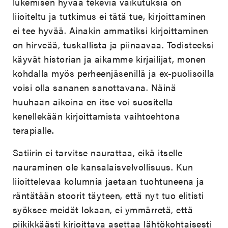
lukemisen hyvää tekeviä vaikutuksia on
liioiteltu ja tutkimus ei tätä tue, kirjoittaminen
ei tee hyvää. Ainakin ammatiksi kirjoittaminen
on hirveää, tuskallista ja piinaavaa. Todisteeksi
käyvät historian ja aikamme kirjailijat, monen
kohdalla myös perheenjäsenillä ja ex-puolisoilla
voisi olla sananen sanottavana. Näinä
huuhaan aikoina en itse voi suositella
kenellekään kirjoittamista vaihtoehtona
terapialle.
Satiirin ei tarvitse naurattaa, eikä itselle
nauraminen ole kansalaisvelvollisuus. Kun
liioittelevaa kolumnia jaetaan tuohtuneena ja
räntätään stoorit täyteen, että nyt tuo elitisti
syöksee meidät lokaan, ei ymmärretä, että
piikikkäästi kirjoittava asettaa lähtökohtaisesti