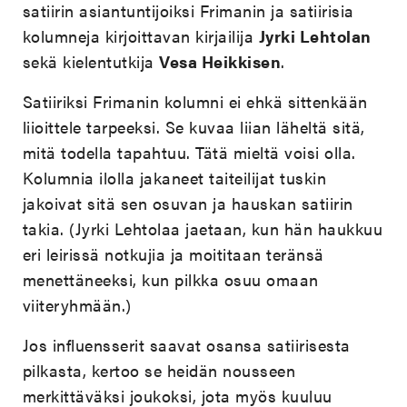
satiirin asiantuntijoiksi Frimanin ja satiirisia
kolumneja kirjoittavan kirjailija
Jyrki Lehtolan
sekä kielentutkija
Vesa Heikkisen
.
Satiiriksi Frimanin kolumni ei ehkä sittenkään
liioittele tarpeeksi. Se kuvaa liian läheltä sitä,
mitä todella tapahtuu. Tätä mieltä voisi olla.
Kolumnia ilolla jakaneet taiteilijat tuskin
jakoivat sitä sen osuvan ja hauskan satiirin
takia. (Jyrki Lehtolaa jaetaan, kun hän haukkuu
eri leirissä notkujia ja moititaan teränsä
menettäneeksi, kun pilkka osuu omaan
viiteryhmään.)
Jos influensserit saavat osansa satiirisesta
pilkasta, kertoo se heidän nousseen
merkittäväksi joukoksi, jota myös kuuluu