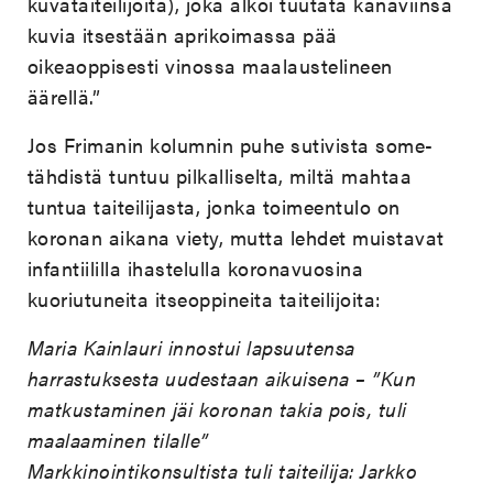
kuvataiteilijoita), joka alkoi tuutata kanaviinsa
kuvia itsestään aprikoimassa pää
oikeaoppisesti vinossa maalaustelineen
äärellä.”
Jos Frimanin kolumnin puhe sutivista some-
tähdistä tuntuu pilkalliselta, miltä mahtaa
tuntua taiteilijasta, jonka toimeentulo on
koronan aikana viety, mutta lehdet muistavat
infantiililla ihastelulla koronavuosina
kuoriutuneita itseoppineita taiteilijoita:
Maria Kainlauri innostui lapsuutensa
harrastuksesta uudestaan aikuisena – ”Kun
matkustaminen jäi koronan takia pois, tuli
maalaaminen tilalle”
Markkinointikonsultista tuli taiteilija: Jarkko