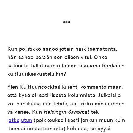
***
Kun poliitikko sanoo jotain harkitsematonta,
hän sanoo perään sen olleen vitsi. Onko
satiirista tullut samanlainen iskusana hankaliin
kulttuurikeskusteluihin?
Ylen Kulttuuricocktail kiirehti kommentoimaan,
että kyse oli satiirisesta kolumnista. Julkaisija
voi paniikissa niin tehdä, satiirikko mieluummin
vaikenee. Kun
Helsingin Sanomat
teki
jatkojutun
(poikkeuksellisesti jonkun muun kuin
itsensä nostattamasta) kohusta, se pyysi