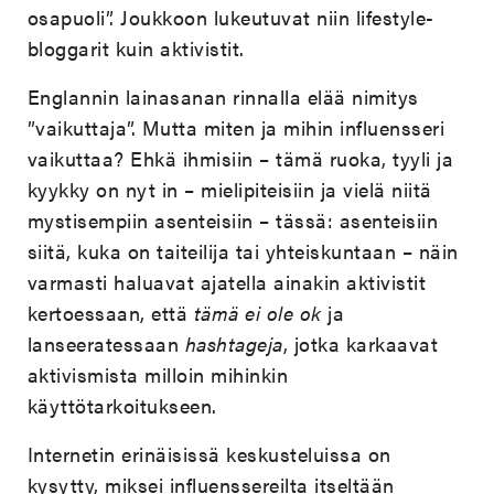
osapuoli”. Joukkoon lukeutuvat niin lifestyle-
bloggarit kuin aktivistit.
Englannin lainasanan rinnalla elää nimitys
”vaikuttaja”. Mutta miten ja mihin influensseri
vaikuttaa? Ehkä ihmisiin – tämä ruoka, tyyli ja
kyykky on nyt in – mielipiteisiin ja vielä niitä
mystisempiin asenteisiin – tässä: asenteisiin
siitä, kuka on taiteilija tai yhteiskuntaan – näin
varmasti haluavat ajatella ainakin aktivistit
kertoessaan, että
tämä ei ole ok
ja
lanseeratessaan
hashtageja
, jotka karkaavat
aktivismista milloin mihinkin
käyttötarkoitukseen.
Internetin erinäisissä keskusteluissa on
kysytty, miksei influenssereilta itseltään