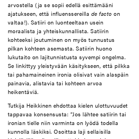
arvostella (ja se sopii edellä esittämääni
ajatukseen, että influenssereilla
de facto
on
valtaa!). Satiiri on luonteeltaan usein
moraalista ja yhteiskunnallista. Satiirin
kohteeksi joutuminen on myös tunnustus
pilkan kohteen asemasta. Satiirin huono
lukutaito on lajitunnistusta syvempi ongelma.
Se linkittyy yleistyvään käsitykseen, että pilkka
tai pahamaineinen ironia olisivat vain alaspäin
painavia, alistavia tai kohteen arvoa
heikentäviä.
Tutkija Heikkinen ehdottaa kielen ulottuvuudet
tappavaa konsensusta: ”Jos lähtee satiirin tai
ironian tielle niin varminta on lyödä todella
kunnolla läskiksi. Osoittaa laji sellaisilla