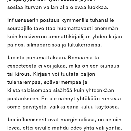
sosiaaliturvan vallan alla olevaa luokkaa.
Influensserin postaus kymmenille tuhansille
seuraajille tavoittaa huomattavasti enemmän
kuin keskiverron ammattikirjailijan yhden kirjan
painos, silmäpareissa ja lukukerroissa.
Jaoista puhumattakaan. Romaania tai
esseeteosta ei voi jakaa, mikä on sen siunaus
tai kirous. Kirjaan voi tuutata paljon
tulenarempaa, epävarmempaa ja
kiistanalaisempaa sisältöä kuin yhteenkään
postaukseen. En ole nähnyt yhtäkään rohkeaa
some-päivitystä, vaikka sana kuluu käytössä.
Jos influensserit ovat marginaalissa, on se niin
leveä, ettei sivulle mahdu edes yhtä välilyöntiä.