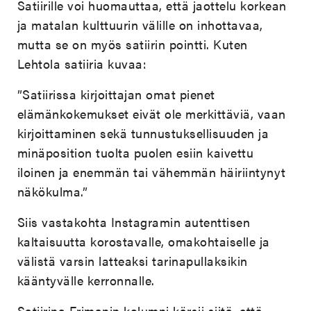
Satiirille voi huomauttaa, että jaottelu korkean
ja matalan kulttuurin välille on inhottavaa,
mutta se on myös satiirin pointti. Kuten
Lehtola satiiria kuvaa:
”Satiirissa kirjoittajan omat pienet
elämänkokemukset eivät ole merkittäviä, vaan
kirjoittaminen sekä tunnustuksellisuuden ja
minäposition tuolta puolen esiin kaivettu
iloinen ja enemmän tai vähemmän häiriintynyt
näkökulma.”
Siis vastakohta Instagramin autenttisen
kaltaisuutta korostavalle, omakohtaiselle ja
välistä varsin latteaksi tarinapullaksikin
kääntyvälle kerronnalle.
Satiirina Frimanin kolumni kärsii siitä, että