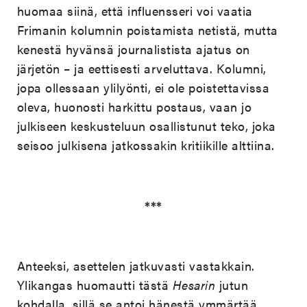
huomaa siinä, että influensseri voi vaatia
Frimanin kolumnin poistamista netistä, mutta
kenestä hyvänsä journalistista ajatus on
järjetön – ja eettisesti arveluttava. Kolumni,
jopa ollessaan ylilyönti, ei ole poistettavissa
oleva, huonosti harkittu postaus, vaan jo
julkiseen keskusteluun osallistunut teko, joka
seisoo julkisena jatkossakin kritiikille alttiina.
***
Anteeksi, asettelen jatkuvasti vastakkain.
Ylikangas huomautti tästä
Hesarin
jutun
kohdalla, sillä se antoi hänestä ymmärtää