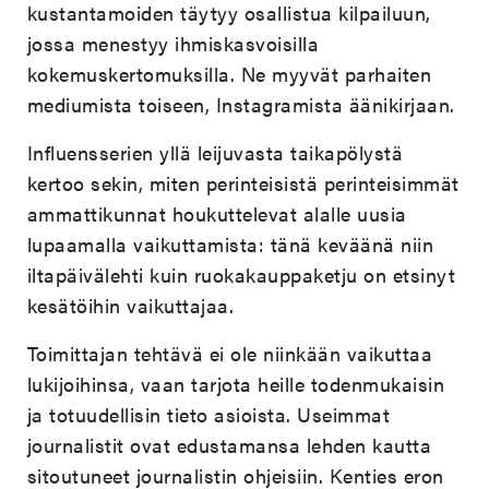
kustantamoiden täytyy osallistua kilpailuun,
jossa menestyy ihmiskasvoisilla
kokemuskertomuksilla. Ne myyvät parhaiten
mediumista toiseen, Instagramista äänikirjaan.
Influensserien yllä leijuvasta taikapölystä
kertoo sekin, miten perinteisistä perinteisimmät
ammattikunnat houkuttelevat alalle uusia
lupaamalla vaikuttamista: tänä keväänä niin
iltapäivälehti kuin ruokakauppaketju on etsinyt
kesätöihin vaikuttajaa.
Toimittajan tehtävä ei ole niinkään vaikuttaa
lukijoihinsa, vaan tarjota heille todenmukaisin
ja totuudellisin tieto asioista. Useimmat
journalistit ovat edustamansa lehden kautta
sitoutuneet journalistin ohjeisiin. Kenties eron