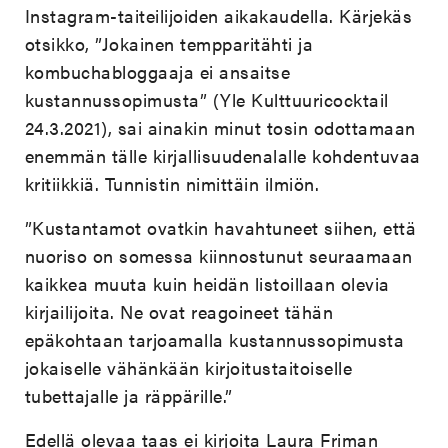
Instagram-taiteilijoiden aikakaudella. Kärjekäs
otsikko, ”Jokainen tempparitähti ja
kombuchabloggaaja ei ansaitse
kustannussopimusta” (Yle Kulttuuricocktail
24.3.2021), sai ainakin minut tosin odottamaan
enemmän tälle kirjallisuudenalalle kohdentuvaa
kritiikkiä. Tunnistin nimittäin ilmiön.
”Kustantamot ovatkin havahtuneet siihen, että
nuoriso on somessa kiinnostunut seuraamaan
kaikkea muuta kuin heidän listoillaan olevia
kirjailijoita. Ne ovat reagoineet tähän
epäkohtaan tarjoamalla kustannussopimusta
jokaiselle vähänkään kirjoitustaitoiselle
tubettajalle ja räppärille.”
Edellä olevaa taas ei kirjoita Laura Friman