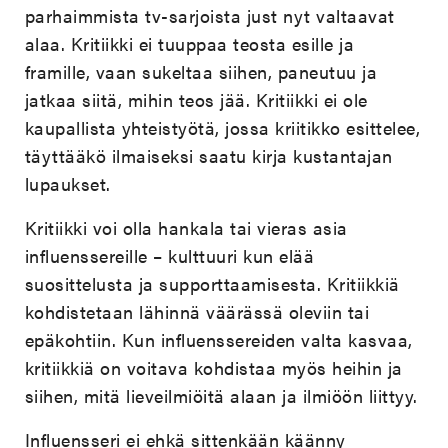
parhaimmista tv-sarjoista just nyt valtaavat
alaa. Kritiikki ei tuuppaa teosta esille ja
framille, vaan sukeltaa siihen, paneutuu ja
jatkaa siitä, mihin teos jää. Kritiikki ei ole
kaupallista yhteistyötä, jossa kriitikko esittelee,
täyttääkö ilmaiseksi saatu kirja kustantajan
lupaukset.
Kritiikki voi olla hankala tai vieras asia
influenssereille – kulttuuri kun elää
suosittelusta ja supporttaamisesta. Kritiikkiä
kohdistetaan lähinnä väärässä oleviin tai
epäkohtiin. Kun influenssereiden valta kasvaa,
kritiikkiä on voitava kohdistaa myös heihin ja
siihen, mitä lieveilmiöitä alaan ja ilmiöön liittyy.
Influensseri ei ehkä sittenkään käänny