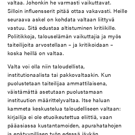
valtaa. Johonkin he varmasti vaikuttavat.
Silloin influensserit pitää ottaa vakavasti. Heille
seuraava askel on kohdata valtaan liittyvä
vastuu. Sitä edustaa altistuminen kritiikille.
Poliitikkoja, talouselämän vaikuttajia ja myös
taiteilijoita arvostellaan – ja kritikoidaan –
koska heillä on valtaa.
Valta voi olla niin taloudellista,
institutionaalista tai pakkovaltaakin. Kun
puolustetaan taiteilijaa ammattilaisena,
väistämättä asetutaan puolustamaan
instituution määrittelyvaltaa. Itse haluan
kammeta keskustelua taloudelliseen valtaan:
kirjailija ei ole etuoikeutettua eliittiä, vaan
pääasiassa kustantamoiden, apurahatahojen
ja epätyypillisen työn edessä jäykän