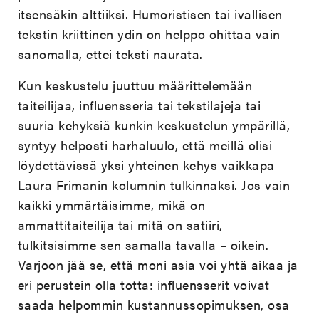
itsensäkin alttiiksi. Humoristisen tai ivallisen
tekstin kriittinen ydin on helppo ohittaa vain
sanomalla, ettei teksti naurata.
Kun keskustelu juuttuu määrittelemään
taiteilijaa, influensseria tai tekstilajeja tai
suuria kehyksiä kunkin keskustelun ympärillä,
syntyy helposti harhaluulo, että meillä olisi
löydettävissä yksi yhteinen kehys vaikkapa
Laura Frimanin kolumnin tulkinnaksi. Jos vain
kaikki ymmärtäisimme, mikä on
ammattitaiteilija tai mitä on satiiri,
tulkitsisimme sen samalla tavalla – oikein.
Varjoon jää se, että moni asia voi yhtä aikaa ja
eri perustein olla totta: influensserit voivat
saada helpommin kustannussopimuksen, osa