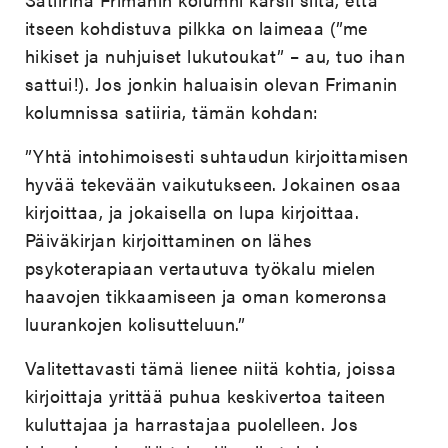
itseen kohdistuva pilkka on laimeaa (”me
hikiset ja nuhjuiset lukutoukat” – au, tuo ihan
sattui!). Jos jonkin haluaisin olevan Frimanin
kolumnissa satiiria, tämän kohdan:
”Yhtä intohimoisesti suhtaudun kirjoittamisen
hyvää tekevään vaikutukseen. Jokainen osaa
kirjoittaa, ja jokaisella on lupa kirjoittaa.
Päiväkirjan kirjoittaminen on lähes
psykoterapiaan vertautuva työkalu mielen
haavojen tikkaamiseen ja oman komeronsa
luurankojen kolisutteluun.”
Valitettavasti tämä lienee niitä kohtia, joissa
kirjoittaja yrittää puhua keskivertoa taiteen
kuluttajaa ja harrastajaa puolelleen. Jos