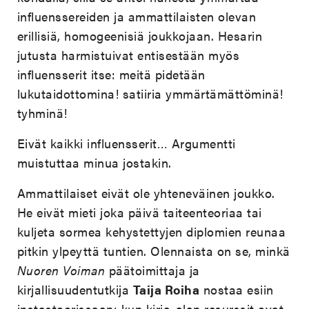
influenssereiden ja ammattilaisten olevan
erillisiä, homogeenisiä joukkojaan. Hesarin
jutusta harmistuivat entisestään myös
influensserit itse: meitä pidetään
lukutaidottomina! satiiria ymmärtämättöminä!
tyhminä!
Eivät kaikki influensserit… Argumentti
muistuttaa minua jostakin.
Ammattilaiset eivät ole yhteneväinen joukko.
He eivät mieti joka päivä taiteenteoriaa tai
kuljeta sormea kehystettyjen diplomien reunaa
pitkin ylpeyttä tuntien. Olennaista on se, minkä
Nuoren Voiman
päätoimittaja ja
kirjallisuudentutkija
Taija Roiha
nostaa esiin
instastoorissaan: kun kirja-alan resurssit ovat