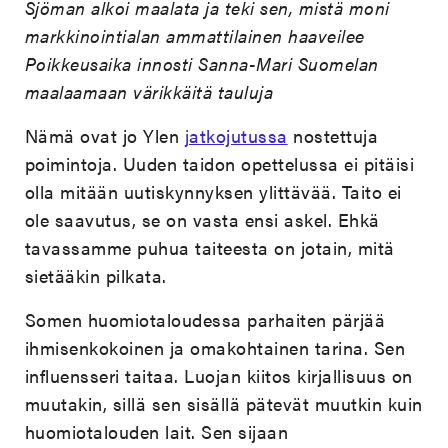
Sjöman alkoi maalata ja teki sen, mistä moni
markkinointialan ammattilainen haaveilee
Poikkeusaika innosti Sanna-Mari Suomelan
maalaamaan värikkäitä tauluja
Nämä ovat jo Ylen
jatkojutussa
nostettuja
poimintoja. Uuden taidon opettelussa ei pitäisi
olla mitään uutiskynnyksen ylittävää. Taito ei
ole saavutus, se on vasta ensi askel. Ehkä
tavassamme puhua taiteesta on jotain, mitä
sietääkin pilkata.
Somen huomiotaloudessa parhaiten pärjää
ihmisenkokoinen ja omakohtainen tarina. Sen
influensseri taitaa. Luojan kiitos kirjallisuus on
muutakin, sillä sen sisällä pätevät muutkin kuin
huomiotalouden lait. Sen sijaan