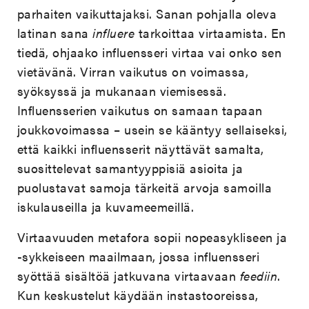
parhaiten vaikuttajaksi. Sanan pohjalla oleva
latinan sana
influere
tarkoittaa virtaamista. En
tiedä, ohjaako influensseri virtaa vai onko sen
vietävänä. Virran vaikutus on voimassa,
syöksyssä ja mukanaan viemisessä.
Influensserien vaikutus on samaan tapaan
joukkovoimassa – usein se kääntyy sellaiseksi,
että kaikki influensserit näyttävät samalta,
suosittelevat samantyyppisiä asioita ja
puolustavat samoja tärkeitä arvoja samoilla
iskulauseilla ja kuvameemeillä.
Virtaavuuden metafora sopii nopeasykliseen ja
-sykkeiseen maailmaan, jossa influensseri
syöttää sisältöä jatkuvana virtaavaan
feediin
.
Kun keskustelut käydään instastooreissa,